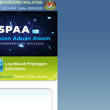
EMENANJUNG MALAYSIA
1:24:24 AM
Sabtu, 08/08/2026
Log Masuk Pelanggan
Daftar Baharu
nggunakan
English
|
Bahasa Melayu