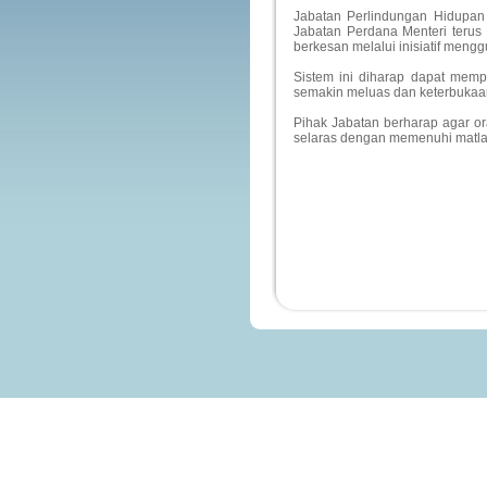
Jabatan Perlindungan Hidupa
Jabatan Perdana Menteri teru
berkesan melalui inisiatif men
Sistem ini diharap dapat mem
semakin meluas dan keterbukaan
Pihak Jabatan berharap agar o
selaras dengan memenuhi matla