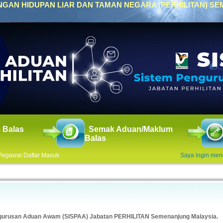
GAN HIDUPAN LIAR DAN TAMAN NEGARA (PERHILITAN) S
 Balas
Semak Aduan/Maklum
Balas
Pegawai Daftar Masuk
Saya ingin me
ngurusan Aduan Awam (SISPAA) Jabatan PERHILITAN Semenanjung Malaysia.