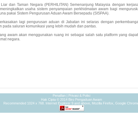
n Liar dan Taman Negara (PERHILITAN) Semenanjung Malaysia dengan kerja
s meningkatkan usaha sistem penyampaian perkhidmatan awam bagi mengurusk
gguna pakai Sistem Pengurusan Aduan Awam Bersepadu (SISPAA).
perkasakan lagi pengurusan aduan di Jabatan ini selaras dengan perkembang
 pada saluran komunikasi yang lebih mudah dan pantas.
rang awam akan menggunakan ruang ini sebagai salah satu platform yang dapa
mat negara.
Penafian
|
Privasi & Polisi
Hak Cipta © 2014 Biro Pengaduan Awam
Recommended 1024 x 768. Internet Explorer 9 and above, Mozilla Firefox, Google Chrom