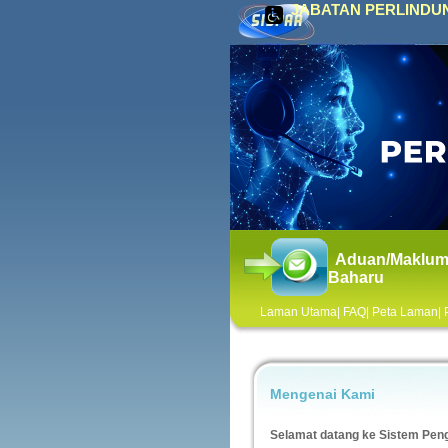
JABATAN PERLINDUN
Aduan/Maklum
Baharu
Laman Utama
|
FAQ
|
Peta Laman
|
Mengenai Kami
Selamat datang ke Sistem Pe